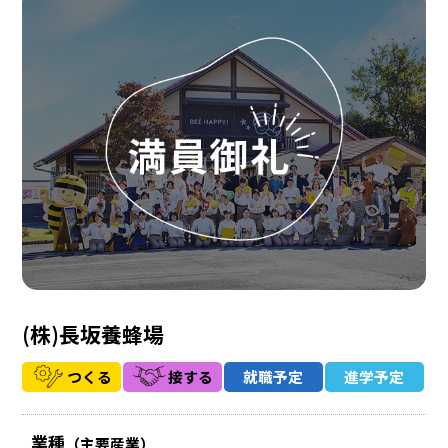
(株)長坂養蜂場
つくる
接する
就職予定
進学予定
業種
（主要産業）