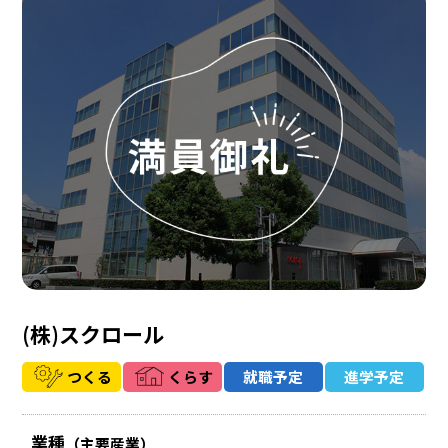
(株)スクロール
つくる
くらす
就職予定
進学予定
業種
（主要産業）