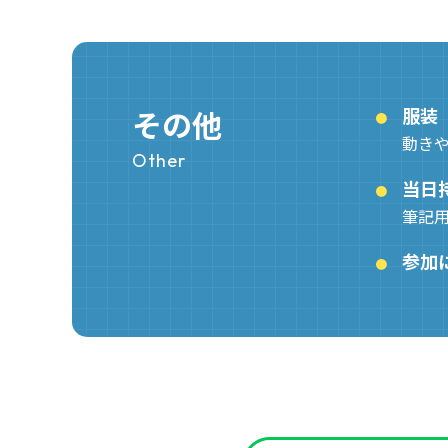
その他
服装
動き
Other
当日
筆記
参加