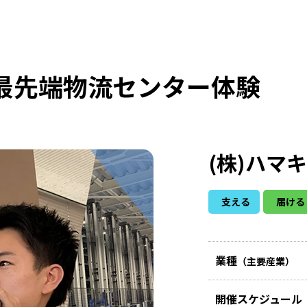
最先端物流センター体験
(株)ハマ
支える
届ける
業種
（主要産業）
開催スケジュール