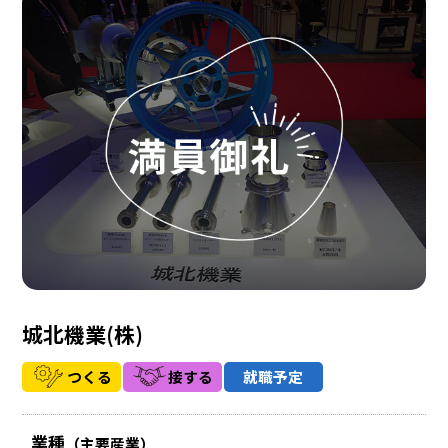
城北機業(株)
つくる
接する
就職予定
業種
（主要産業）