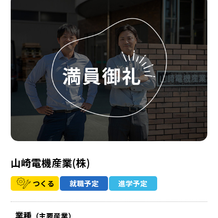
山崎電機産業(株)
つくる
就職予定
進学予定
業種
（主要産業）