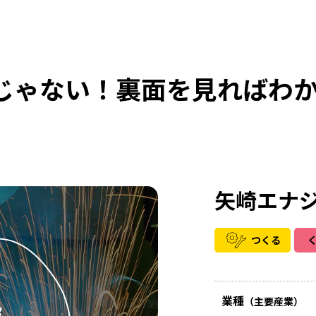
じゃない！裏面を見ればわ
矢崎エナジ
つくる
業種
（主要産業）