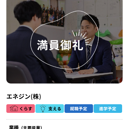
エネジン(株)
くらす
支える
就職予定
進学予定
業種
（主要産業）