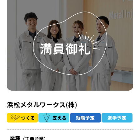
浜松メタルワークス(株)
つくる
支える
就職予定
進学予定
業種
（主要産業）