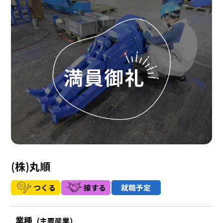
(株)丸順
つくる
接する
就職予定
業種
（主要産業）