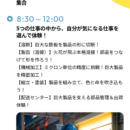
集合
8:30～12:00
5つの仕事の中から、自分が気になる仕事を
選んで体験！
【溶断】巨大な鉄板を製品の形に切断！
【製缶（溶接）】火花が飛ぶ本格溶接！部品をつな
げて形を作ろう！
【機械加工】ミクロン単位の精度に挑戦！巨大製品
を精密加工！
【組立・塗装】製品を組み立て、色と命を吹き込も
う！
【配送センター】巨大製品を支える部品管理＆出荷
体験！