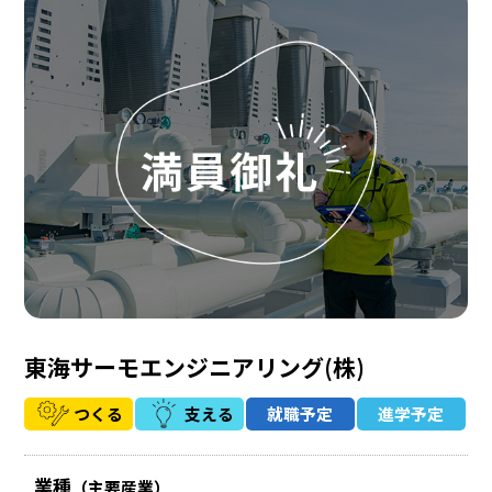
東海サーモエンジニアリング(株)
つくる
支える
就職予定
進学予定
業種
（主要産業）