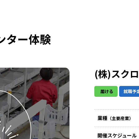
ンター体験
(株)スク
届ける
就職予
業種
（主要産業）
開催スケジュール