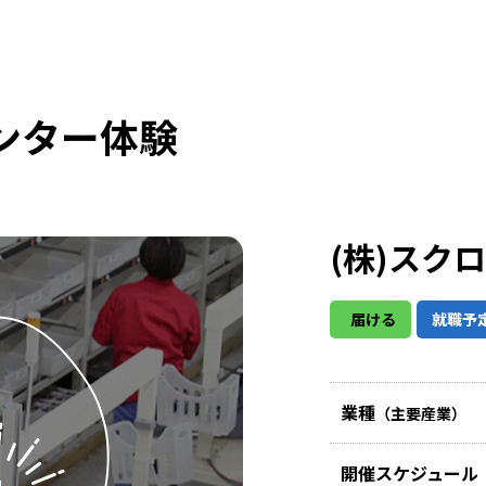
ンター体験
(株)スク
届ける
就職予
業種
（主要産業）
開催スケジュール