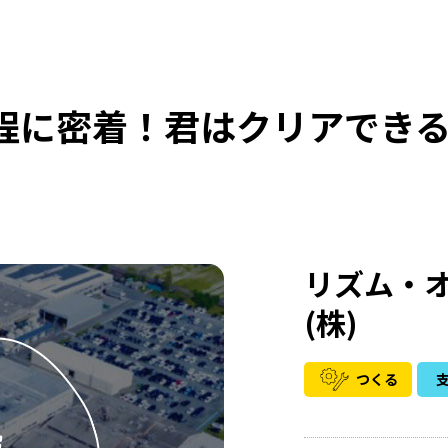
程に密着！君はクリアできる
リズム・
(株)
つくる