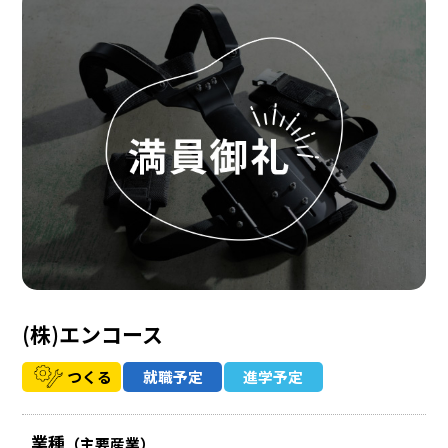
(株)エンコース
つくる
就職予定
進学予定
業種
（主要産業）