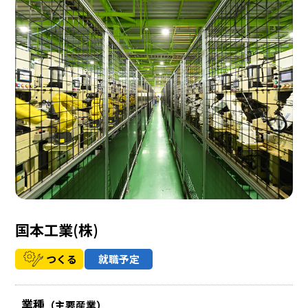
国本工業(株)
つくる
就職予定
業種
（主要産業）