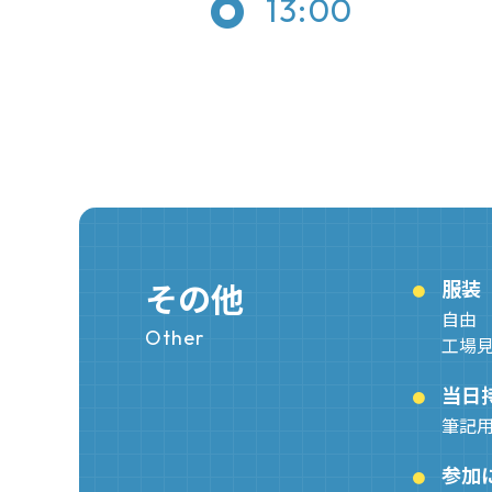
13:00
その他
服装
自由
Other
工場
当日
筆記
参加